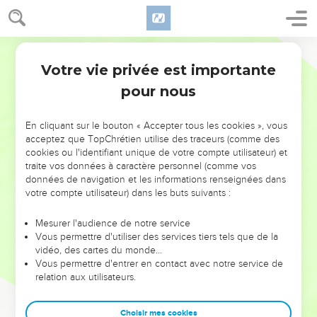
Votre vie privée est importante
pour nous
NE MANQUEZ PAS L’ÉVÉNEMENT
En cliquant sur le bouton « Accepter tous les cookies », vous
DE L’ANNÉE !
acceptez que TopChrétien utilise des traceurs (comme des
cookies ou l'identifiant unique de votre compte utilisateur) et
ET SI LEURS ERREURS POUVAIENT VOUS ÉVITER LES
traite vos données à caractère personnel (comme vos
VOTRES ?
données de navigation et les informations renseignées dans
votre compte utilisateur) dans les buts suivants :
On admire souvent les leaders pour leurs réussites, leur impact,
leur foi ou leur vision. Mais on voit moins les doutes, les erreurs
Mesurer l'audience de notre service
Vous permettre d'utiliser des services tiers tels que de la
et les saisons difficiles qu'ils ont traversés, alors même que ce
vidéo, des cartes du monde…
sont elles qui les ont façonnés.
Vous permettre d'entrer en contact avec notre service de
relation aux utilisateurs.
Dans cette conférence, leaders, entrepreneurs, et responsables
reviennent sur les erreurs marquantes de leur parcours et les
clés pour avancer avec plus de sagesse afin que leurs erreurs
Choisir mes cookies