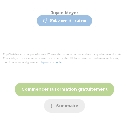
Joyce Meyer
S'abonner à l'auteur
TopChrétien est une plate-forme diffuseur de contenu de partenaires de qualité sélectionnés.
Toutefois, si vous veniez à trouver un contenu vidéo illicite ou avec un problème technique,
merci de nous le signaler en
cliquant sur ce lien
.
Commencer la formation gratuitement
Sommaire