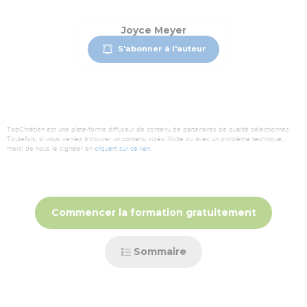
Joyce Meyer
S'abonner à l'auteur
TopChrétien est une plate-forme diffuseur de contenu de partenaires de qualité sélectionnés.
Toutefois, si vous veniez à trouver un contenu vidéo illicite ou avec un problème technique,
merci de nous le signaler en
cliquant sur ce lien
.
Commencer la formation gratuitement
Sommaire