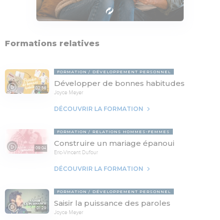
Formations relatives
FORMATION
DÉVELOPPEMENT PERSONNEL
Développer de bonnes habitudes
02:56
Joyce Meyer
DÉCOUVRIR LA FORMATION
FORMATION
RELATIONS HOMMES-FEMMES
Construire un mariage épanoui
09:04
Eric-Vincent Dufour
DÉCOUVRIR LA FORMATION
FORMATION
DÉVELOPPEMENT PERSONNEL
Saisir la puissance des paroles
01:29
Joyce Meyer