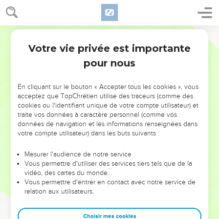
Votre vie privée est importante
pour nous
NE MANQUEZ PAS L’ÉVÉNEMENT
En cliquant sur le bouton « Accepter tous les cookies », vous
DE L’ANNÉE !
acceptez que TopChrétien utilise des traceurs (comme des
cookies ou l'identifiant unique de votre compte utilisateur) et
ET SI LEURS ERREURS POUVAIENT VOUS ÉVITER LES
traite vos données à caractère personnel (comme vos
VOTRES ?
données de navigation et les informations renseignées dans
votre compte utilisateur) dans les buts suivants :
On admire souvent les leaders pour leurs réussites, leur impact,
leur foi ou leur vision. Mais on voit moins les doutes, les erreurs
Mesurer l'audience de notre service
Vous permettre d'utiliser des services tiers tels que de la
et les saisons difficiles qu'ils ont traversés, alors même que ce
vidéo, des cartes du monde…
sont elles qui les ont façonnés.
Vous permettre d'entrer en contact avec notre service de
relation aux utilisateurs.
Dans cette conférence, leaders, entrepreneurs, et responsables
reviennent sur les erreurs marquantes de leur parcours et les
clés pour avancer avec plus de sagesse afin que leurs erreurs
Choisir mes cookies