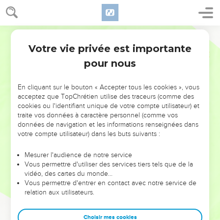
Votre vie privée est importante
pour nous
NE MANQUEZ PAS L’ÉVÉNEMENT
En cliquant sur le bouton « Accepter tous les cookies », vous
DE L’ANNÉE !
acceptez que TopChrétien utilise des traceurs (comme des
cookies ou l'identifiant unique de votre compte utilisateur) et
ET SI LEURS ERREURS POUVAIENT VOUS ÉVITER LES
traite vos données à caractère personnel (comme vos
VOTRES ?
données de navigation et les informations renseignées dans
votre compte utilisateur) dans les buts suivants :
On admire souvent les leaders pour leurs réussites, leur impact,
leur foi ou leur vision. Mais on voit moins les doutes, les erreurs
Mesurer l'audience de notre service
Vous permettre d'utiliser des services tiers tels que de la
et les saisons difficiles qu'ils ont traversés, alors même que ce
vidéo, des cartes du monde…
sont elles qui les ont façonnés.
Vous permettre d'entrer en contact avec notre service de
relation aux utilisateurs.
Dans cette conférence, leaders, entrepreneurs, et responsables
reviennent sur les erreurs marquantes de leur parcours et les
clés pour avancer avec plus de sagesse afin que leurs erreurs
Choisir mes cookies