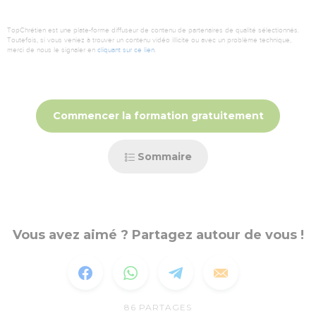
TopChrétien est une plate-forme diffuseur de contenu de partenaires de qualité sélectionnés.
Toutefois, si vous veniez à trouver un contenu vidéo illicite ou avec un problème technique,
merci de nous le signaler en
cliquant sur ce lien
.
Commencer la formation gratuitement
Sommaire
Vous avez aimé ? Partagez autour de vous !
86
PARTAGES