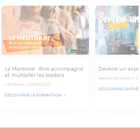
10:24
Le Mentorat : être accompagné
Devenir un expe
et multiplier les leaders
Matthieu Desroches
22
Alain Stamp
29 Août 2022
DÉCOUVRIR LA FOR
DÉCOUVRIR LA FORMATION