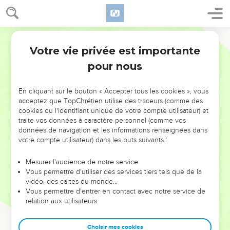
Votre vie privée est importante
pour nous
NE MANQUEZ PAS L’ÉVÉNEMENT
En cliquant sur le bouton « Accepter tous les cookies », vous
DE L’ANNÉE !
acceptez que TopChrétien utilise des traceurs (comme des
cookies ou l'identifiant unique de votre compte utilisateur) et
ET SI LEURS ERREURS POUVAIENT VOUS ÉVITER LES
traite vos données à caractère personnel (comme vos
VOTRES ?
données de navigation et les informations renseignées dans
votre compte utilisateur) dans les buts suivants :
On admire souvent les leaders pour leurs réussites, leur impact,
leur foi ou leur vision. Mais on voit moins les doutes, les erreurs
Mesurer l'audience de notre service
Vous permettre d'utiliser des services tiers tels que de la
et les saisons difficiles qu'ils ont traversés, alors même que ce
vidéo, des cartes du monde…
sont elles qui les ont façonnés.
Vous permettre d'entrer en contact avec notre service de
relation aux utilisateurs.
Dans cette conférence, leaders, entrepreneurs, et responsables
reviennent sur les erreurs marquantes de leur parcours et les
clés pour avancer avec plus de sagesse afin que leurs erreurs
Choisir mes cookies