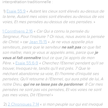
interprétation traditionnelle :
1)
Esaïe 55:9
«
Autant les cieux sont élevés au-dessus de
la terre, Autant mes voies sont élevées au-dessus de vos
voies, Et mes pensées au-dessus de vos pensées.
»
1 Corinthiens 2:16
«
Car Qui a connu la pensée du
Seigneur, Pour l'instruire ? Or nous, nous avons la pensée
de Christ.
» car
Jean 15:15
«
Je ne vous appelle plus
serviteurs, parce que le serviteur
ne sait pas
ce que fait
son maître; mais je vous ai appelés amis, parce que
je
vous ai fait connaître
tout ce que j'ai appris de mon
Père.
»
Esaïe 55:6-9
« Cherchez l'Eternel pendant qu'il se
trouve; Invoquez-le, tandis qu'il est près. 7 Que le
méchant abandonne sa voie, Et l'homme d'iniquité ses
pensées; Qu'il retourne à l'Eternel, qui aura pitié de lui, A
notre Dieu,
qui ne se lasse pas de pardonner
. 8 Car mes
pensées ne sont pas vos pensées, Et vos voies ne sont
pas mes voies, Dit l'Eternel
»
2)
2 Chroniques 7:14
«
si mon peuple sur qui est invoqué