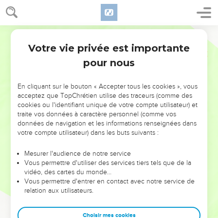
Votre vie privée est importante
pour nous
NE MANQUEZ PAS L’ÉVÉNEMENT
En cliquant sur le bouton « Accepter tous les cookies », vous
DE L’ANNÉE !
acceptez que TopChrétien utilise des traceurs (comme des
cookies ou l'identifiant unique de votre compte utilisateur) et
ET SI LEURS ERREURS POUVAIENT VOUS ÉVITER LES
traite vos données à caractère personnel (comme vos
VOTRES ?
données de navigation et les informations renseignées dans
votre compte utilisateur) dans les buts suivants :
On admire souvent les leaders pour leurs réussites, leur impact,
leur foi ou leur vision. Mais on voit moins les doutes, les erreurs
Mesurer l'audience de notre service
Vous permettre d'utiliser des services tiers tels que de la
et les saisons difficiles qu'ils ont traversés, alors même que ce
vidéo, des cartes du monde…
sont elles qui les ont façonnés.
Vous permettre d'entrer en contact avec notre service de
relation aux utilisateurs.
Dans cette conférence, leaders, entrepreneurs, et responsables
reviennent sur les erreurs marquantes de leur parcours et les
clés pour avancer avec plus de sagesse afin que leurs erreurs
Choisir mes cookies