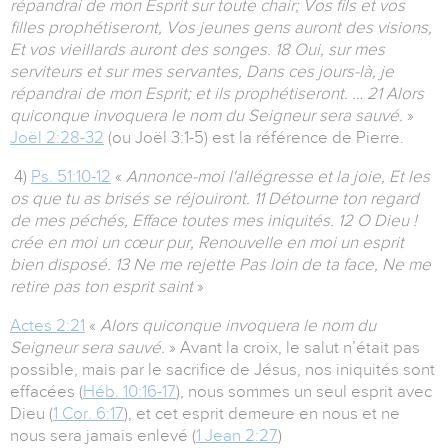
répandrai de mon Esprit sur toute chair; Vos fils et vos
filles prophétiseront, Vos jeunes gens auront des visions,
Et vos vieillards auront des songes. 18 Oui, sur mes
serviteurs et sur mes servantes, Dans ces jours-là, je
répandrai de mon Esprit; et ils prophétiseront. … 21 Alors
quiconque invoquera le nom du Seigneur sera sauvé.
»
Joël 2:28-32
(ou Joël 3:1-5) est la référence de Pierre.
4)
Ps. 51:10-12
«
Annonce-moi l'allégresse et la joie, Et les
os que tu as brisés se réjouiront.
11 Détourne ton regard
de mes péchés, Efface toutes mes iniquités. 12 O Dieu !
crée en moi un cœur pur, Renouvelle en moi un esprit
bien disposé. 13 Ne me rejette Pas loin de ta face, Ne me
retire pas ton esprit saint
»
Actes 2:21
«
Alors quiconque invoquera le nom du
Seigneur sera sauvé.
»
Avant la croix, le salut n’était pas
possible, mais par le sacrifice de Jésus, nos iniquités sont
effacées (
Héb. 10:16-17
), nous sommes un seul esprit avec
Dieu (
1 Cor. 6:17
), et cet esprit demeure en nous et ne
nous sera jamais enlevé (
1 Jean 2:27
)