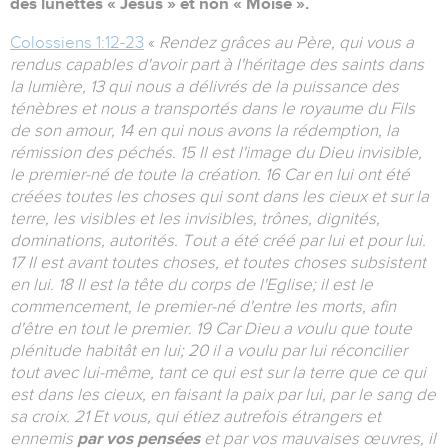
des lunettes « Jésus » et non « Moïse ».
Colossiens 1:12-23
«
Rendez grâces au Père, qui vous a
rendus capables d'avoir part à l'héritage des saints dans
la lumière, 13 qui nous a délivrés de la puissance des
ténèbres et nous a transportés dans le royaume du Fils
de son amour, 14 en qui nous avons la rédemption, la
rémission des péchés. 15 Il est l'image du Dieu invisible,
le premier-né de toute la création. 16 Car en lui ont été
créées toutes les choses qui sont dans les cieux et sur la
terre, les visibles et les invisibles, trônes, dignités,
dominations, autorités. Tout a été créé par lui et pour lui.
17 Il est avant toutes choses, et toutes choses subsistent
en lui. 18 Il est la tête du corps de l'Eglise; il est le
commencement, le premier-né d'entre les morts, afin
d'être en tout le premier. 19 Car Dieu a voulu que toute
plénitude habitât en lui; 20 il a voulu par lui réconcilier
tout avec lui-même, tant ce qui est sur la terre que ce qui
est dans les cieux, en faisant la paix par lui, par le sang de
sa croix. 21 Et vous, qui étiez autrefois étrangers et
ennemis
par vos pensées
et par vos mauvaises œuvres, il