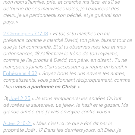
mon nom s'humilie, prie, et cherche ma face, et s'il se
détourne de ses mauvaises voies, je l'exaucerai des
cieux, je lui pardonnerai son péché, et je guérirai son
pays.
»
2 Chroniques 7:17-18
«
Et toi, si tu marches en ma
présence comme a marché David, ton père, faisant tout ce
que je t'ai commandé, Et si tu observes mes lois et mes
ordonnances, 18 j'affermirai le trône de ton royaume,
comme je l'ai promis à David, ton père, en disant : Tu ne
manqueras jamais d'un successeur qui règne en Israël.
»
Ephésiens 4:32
«
Soyez bons les uns envers les autres,
compatissants, vous pardonnant réciproquement, comme
Dieu
vous a pardonné en Christ
.
»
3)
Joël 2:25
«
Je vous remplacerai les années Qu'ont
dévorées la sauterelle, Le jélek, le hasil et le gazam, Ma
grande armée que j'avais envoyée contre vous
»
Actes 2:16-21
«
Mais c'est ici ce qui a été dit par le
prophète Joël : 17 Dans les derniers jours, dit Dieu, je