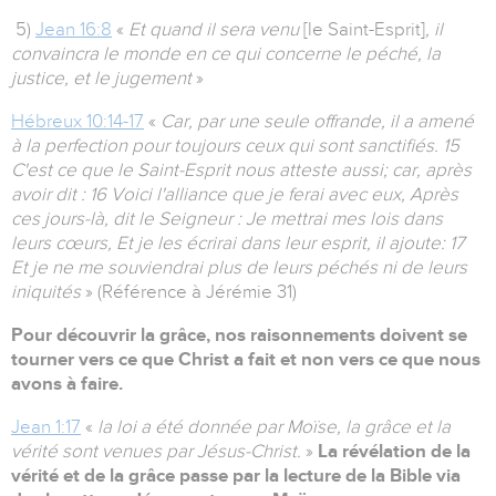
5)
Jean 16:8
«
Et quand il sera venu
[le Saint-Esprit]
, il
convaincra le monde en ce qui concerne le péché, la
justice, et le jugement
»
Hébreux 10:14-17
«
Car, par une seule offrande, il a amené
à la perfection pour toujours ceux qui sont sanctifiés. 15
C'est ce que le Saint-Esprit nous atteste aussi; car, après
avoir dit : 16 Voici l'alliance que je ferai avec eux, Après
ces jours-là, dit le Seigneur : Je mettrai mes lois dans
leurs cœurs, Et je les écrirai dans leur esprit, il ajoute: 17
Et je ne me souviendrai plus de leurs péchés ni de leurs
iniquités
» (Référence à Jérémie 31)
Pour découvrir la grâce, nos raisonnements doivent se
tourner vers ce que Christ a fait et non vers ce que nous
avons à faire.
Jean 1:17
«
la loi a été donnée par Moïse, la grâce et la
vérité sont venues par Jésus-Christ.
»
La révélation de la
vérité et de la grâce passe par la lecture de la Bible via