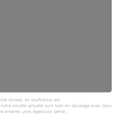
lle divisée, en souffrance, etc.
e notre société actuelle sont bien en décalage avec ceux
lle aimante, unie, épanouie, bénie...