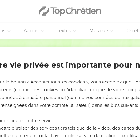
éos
Audios
Textes
Musique
Chrét
re vie privée est importante pour 
NEMENT DE L’ANNÉE !
ÉVITER LES VOTRES ?
sur le bouton « Accepter tous les cookies », vous acceptez que T
traceurs (comme des cookies ou l'identifiant unique de votre compte 
tes, leur impact, leur foi ou leur vision. Mais on voit
s données à caractère personnel (comme vos données de navigatio
fficiles qu'ils ont traversés, alors même que ce sont
 renseignées dans votre compte utilisateur) dans les buts suivants 
audience de notre service
s, et responsables reviennent sur les erreurs
 avancer avec plus de sagesse afin que leurs erreurs
ttre d'utiliser des services tiers tels que de la vidéo, des cartes
un ministère, une équipe, un groupe ou une famille,
ttre d'entrer en contact avec notre service de relation aux utilisat