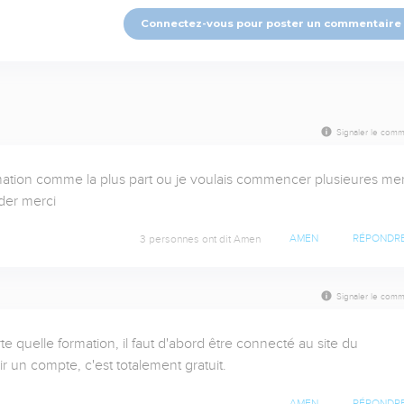
Connectez-vous pour poster un commentaire
Signaler le comm
formation comme la plus part ou je voulais commencer plusieures merc
der merci
3 personnes ont dit Amen
AMEN
RÉPONDR
Signaler le comm
e quelle formation, il faut d'abord être connecté au site du 
oir un compte, c'est totalement gratuit.
AMEN
RÉPONDR