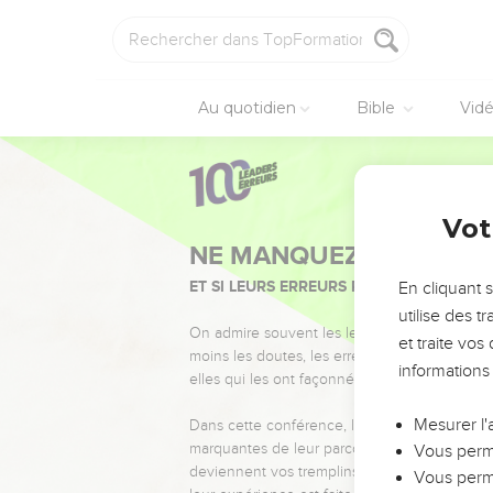
Au quotidien
Bible
Vid
Vot
NE MANQUEZ PAS L’ÉVÉ
ET SI LEURS ERREURS POUVAIENT VOUS 
En cliquant 
utilise des 
On admire souvent les leaders pour leurs réussi
et traite vo
moins les doutes, les erreurs et les saisons di
informations
elles qui les ont façonnés.
Mesurer l'
Dans cette conférence, leaders, entrepreneur
marquantes de leur parcours et les clés pour
Vous perme
deviennent vos tremplins. Que vous guidiez 
Vous perme