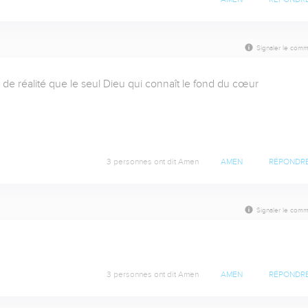
Signaler le comm
e réalité que le seul Dieu qui connaît le fond du cœur 



3 personnes ont dit Amen
AMEN
RÉPONDR
Signaler le comm
3 personnes ont dit Amen
AMEN
RÉPONDR