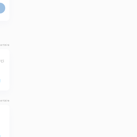
entaire
i 
E
entaire
E