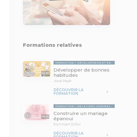
Formations relatives
FORMATION
DÉVELOPPEMENT PERSONNEL
Développer de bonnes
02:56
habitudes
Joyce Meyer
DÉCOUVRIR LA
FORMATION
FORMATION
RELATIONS HOMMES-FEMMES
Construire un mariage
09:04
épanoui
Eric-Vincent Dufour
DÉCOUVRIR LA
FORMATION