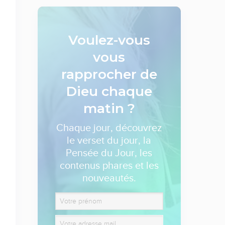
Voulez-vous
vous
rapprocher de
Dieu
chaque
matin ?
Chaque jour, découvrez
le verset du jour, la
Pensée du Jour, les
contenus phares et les
nouveautés.