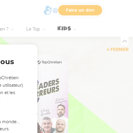
Faire un don
ien ?
Le Top
FERMER
nous
opChrétien
utilisateur)
n et les
:
 du monde…
eurs.