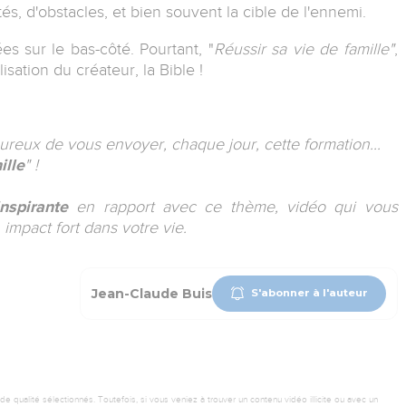
tés, d'obstacles, et bien souvent la cible de l'ennemi.
ées sur le bas-côté.
Pourtant, "
Réussir sa vie de famille"
,
isation du créateur, la Bible !
ureux de vous envoyer, chaque jour, cette formation...
ille
" !
nspirante
en rapport avec ce thème, vidéo qui vous
 impact fort dans votre vie.
Jean-Claude Buis
S'abonner à l'auteur
 qualité sélectionnés. Toutefois, si vous veniez à trouver un contenu vidéo illicite ou avec un